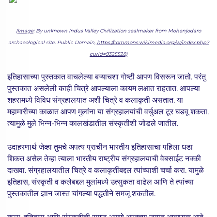
(
Image
: By unknown Indus Valley Civilization sealmaker from Mohenjodaro
archaeological site. Public Domain,
https://commons.wikimedia.org/w/index.php?
curid=9325528)
इतिहासाच्या पुस्तकात वाचलेल्या बऱ्याचशा गोष्टी आपण विसरून जातो. परंतु
पुस्तकात असलेली काही चित्रे आपल्याला कायम लक्षात राहतात. आपल्या
शहरामध्ये विविध संग्रहालयात अशी चित्रे व कलाकृती असतात. या
महामारीच्या काळात आपण मुलांना या संग्रहालयांची वर्चुअल टूर घडवू शकता.
त्यामुळे मुले भिन्न-भिन्न कालखंडातील संस्कृतीशी जोडले जातील.
उदाहरणार्थ जेव्हा तुमचे अपत्य प्राचीन भारतीय इतिहासाचा पहिला धडा
शिकत असेल तेव्हा त्याला भारतीय राष्ट्रीय संग्रहालयाची वेबसाईट नक्की
दाखवा. संग्रहालयातील चित्रे व कलाकृतींबद्दल त्यांच्याशी चर्चा करा. यामुळे
इतिहास, संस्कृती व कलेबद्दल मुलांमध्ये उत्सुकता वाढेल आणि ते त्यांच्या
पुस्तकातील ज्ञान जास्त चांगल्या पद्धतीने समजू शकतील.