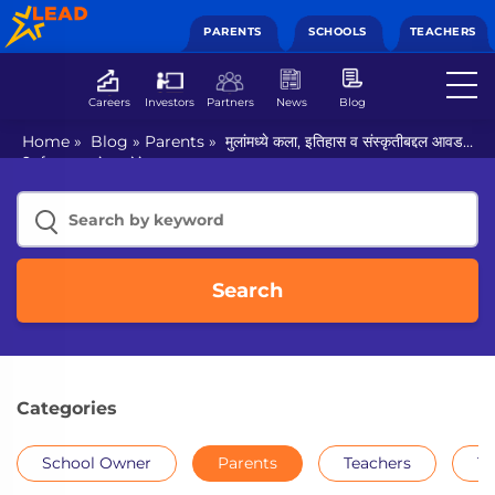
PARENTS
SCHOOLS
TEACHERS
Careers
Investors
Partners
News
Blog
Home
»
Blog
»
Parents
»
मुलांमध्ये कला, इतिहास व संस्कृतीबद्दल आवड
निर्माण करण्याचे 4 सोपे उपाय
Search
Categories
School Owner
Parents
Teachers
Th