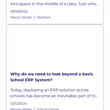
into space in the middle of a class. Just when
they think they have devised a well-
29/08/2022
structured lesson plan, they may find their
|
Manjiri Shete
Teachers
students distracted and out t
Why do we need to look beyond a basic
School ERP System?
Today, deploying an ERP solution across
schools has become an inevitable part of the
school functioning where a systemic
02/12/2024
framework handles all the aspects of its
|
Manjiri Shete
School Owner