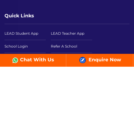
Quick Links
LEAD Student App
LEAD Teacher App
School Login
Refer A School
FAQs
Teachers Login
Chat With Us
Enquire Now
In The News
Blog
Career
Sitemap
Terms and Conditions
About Us
NEP 2020
Smart Classroom
Teacher Training
The School Times