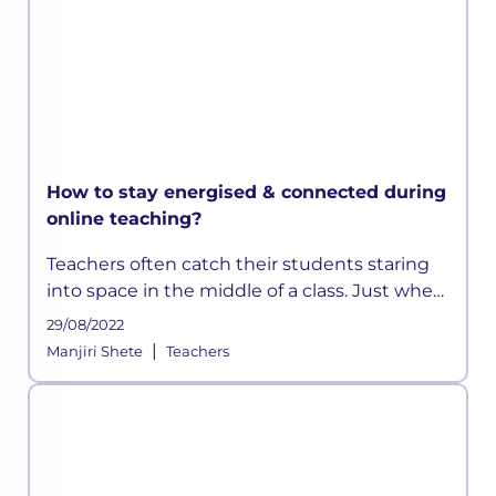
How to stay energised & connected during
online teaching?
Teachers often catch their students staring
into space in the middle of a class. Just when
they think they have devised a well-
29/08/2022
structured lesson plan, they may find their
|
Manjiri Shete
Teachers
students distracted and out t