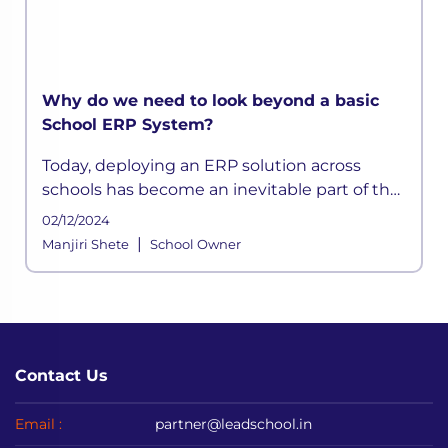
Why do we need to look beyond a basic
School ERP System?
Today, deploying an ERP solution across
schools has become an inevitable part of the
school functioning where a systemic
02/12/2024
framework handles all the aspects of its
|
Manjiri Shete
School Owner
processes. It is built to meet the div
Contact Us
Email :
partner@leadschool.in